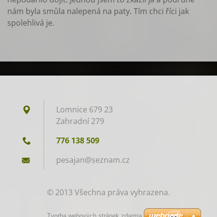
nám byla smůla nalepená na paty. Tím chci říci jak
spolehlivá je.
Lomnice 679 23
Zahradní 279
776 138 509
pesajan@
seznam.c
z
© 2013 Všechna práva vyhrazena.
Tvorba webových stránek zdarma