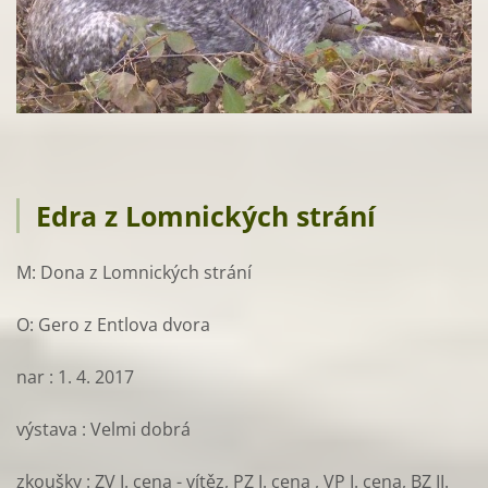
Edra z Lomnických strání
M: Dona z Lomnických strání
O: Gero z Entlova dvora
nar : 1. 4. 2017
výstava : Velmi dobrá
zkoušky : ZV I. cena - vítěz, PZ I. cena , VP I. cena, BZ II.