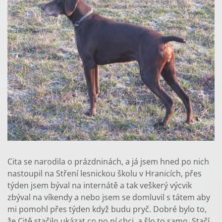
Cita se narodila o prázdninách, a já jsem hned po nich
nastoupil na Stření lesnickou školu v Hranicích, přes
týden jsem býval na internátě a tak veškerý výcvik
zbýval na víkendy a nebo jsem se domluvil s tátem aby
mi pomohl přes týden když budu pryč. Dobré bylo to,
že Citě stačilo ukázat co po ní chci a šlo to samo. Stačí