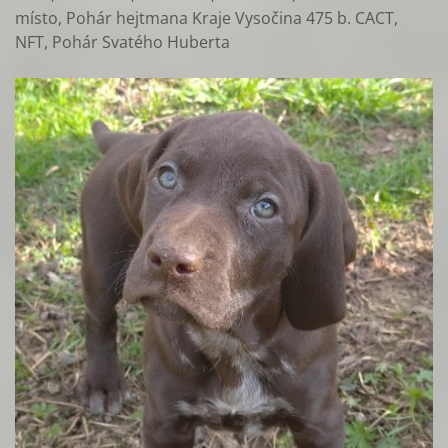
místo, Pohár hejtmana Kraje Vysočina 475 b. CACT,
NFT, Pohár Svatého Huberta