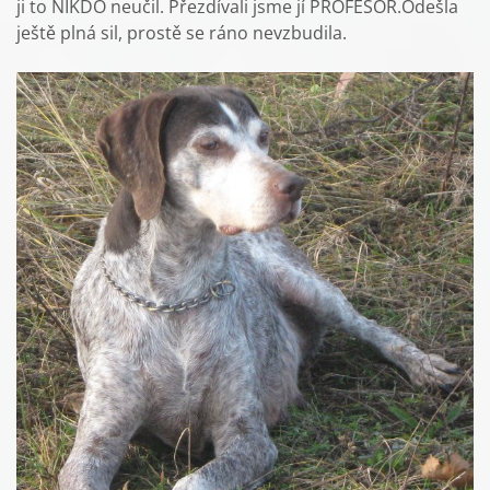
ji to NIKDO neučil. Přezdívali jsme jí PROFESOR.Odešla
ještě plná sil, prostě se ráno nevzbudila.