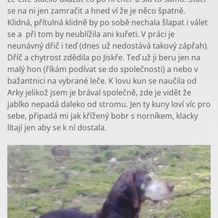
se na ni jen zamračit a hned ví že je něco špatně.
Klidná, přítulná klidně by po sobě nechala šlapat i válet
se a při tom by neublížila ani kuřeti. V práci je
neunávný dřič i teď (dnes už nedostává takový zápřah).
Dříč a chytrost zdědila po Jiskře. Teď už ji beru jen na
malý hon (říkám podívat se do společnosti) a nebo v
bažantnici na vybrané leče. K lovu kun se naučila od
Arky jelikož jsem je brával společně, zde je vidět že
jablko nepadá daleko od stromu. Jen ty kuny loví víc pro
sebe, připadá mi jak křížený bobr s norníkem, klacky
lítají jen aby se k ní dostala.