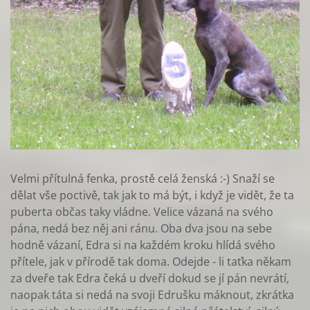
Velmi přítulná fenka, prostě celá ženská :-) Snaží se
dělat vše poctivě, tak jak to má být, i když je vidět, že ta
puberta občas taky vládne. Velice vázaná na svého
pána, nedá bez něj ani ránu. Oba dva jsou na sebe
hodně vázaní, Edra si na každém kroku hlídá svého
přítele, jak v přírodě tak doma. Odejde - li taťka někam
za dveře tak Edra čeká u dveří dokud se jí pán nevrátí,
naopak táta si nedá na svoji Edrušku máknout, zkrátka