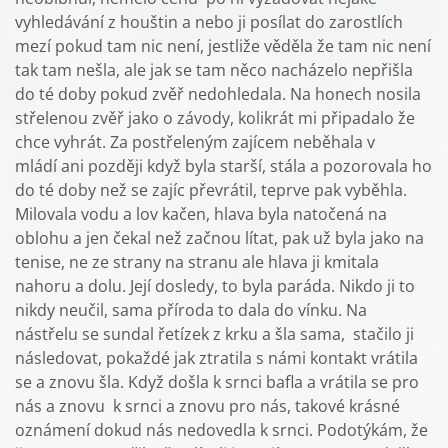
vyhledávání z houštin a nebo ji posílat do zarostlích
mezí pokud tam nic není, jestliže věděla že tam nic není
tak tam nešla, ale jak se tam něco nacházelo nepřišla
do té doby pokud zvěř nedohledala. Na honech nosila
střelenou zvěř jako o závody, kolikrát mi připadalo že
chce vyhrát. Za postřeleným zajícem neběhala v
mládí ani později když byla starší, stála a pozorovala ho
do té doby než se zajíc převrátil, teprve pak vyběhla.
Milovala vodu a lov kačen, hlava byla natočená na
oblohu a jen čekal než začnou lítat, pak už byla jako na
tenise, ne ze strany na stranu ale hlava ji kmitala
nahoru a dolu. Její dosledy, to byla paráda. Nikdo ji to
nikdy neučil, sama příroda to dala do vínku. Na
nástřelu se sundal řetízek z krku a šla sama, stačilo ji
následovat, pokaždé jak ztratila s námi kontakt vrátila
se a znovu šla. Když došla k srnci bafla a vrátila se pro
nás a znovu k srnci a znovu pro nás, takové krásné
oznámení dokud nás nedovedla k srnci. Podotýkám, že