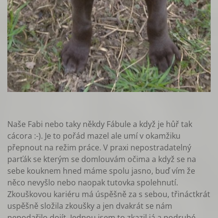
Naše Fabi nebo taky někdy Fábule a když je hůř tak
cácora :-). Je to pořád mazel ale umí v okamžiku
přepnout na režim práce. V praxi nepostradatelný
parťák se kterým se domlouvám očima a když se na
sebe kouknem hned máme spolu jasno, buď vím že
něco nevyšlo nebo naopak tutovka spolehnutí.
Zkouškovou kariéru má úspěšně za s sebou, třináctkrát
uspěšně složila zkoušky a jen dvakrát se nám
nepodařilo dojít. Jednou jsem to zkazil já a podruhé