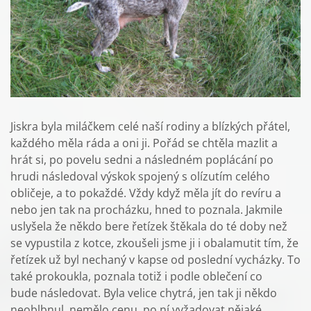
Jiskra byla miláčkem celé naší rodiny a blízkých přátel,
každého měla ráda a oni ji. Pořád se chtěla mazlit a
hrát si, po povelu sedni a následném poplácání po
hrudi následoval výskok spojený s olízutím celého
obličeje, a to pokaždé. Vždy když měla jít do revíru a
nebo jen tak na procházku, hned to poznala. Jakmile
uslyšela že někdo bere řetízek štěkala do té doby než
se vypustila z kotce, zkoušeli jsme ji i obalamutit tím, že
řetízek už byl nechaný v kapse od poslední vycházky. To
také prokoukla, poznala totiž i podle oblečení co
bude následovat. Byla velice chytrá, jen tak ji někdo
neoblbnul, nemělo cenu po ní vyžadovat nějaké