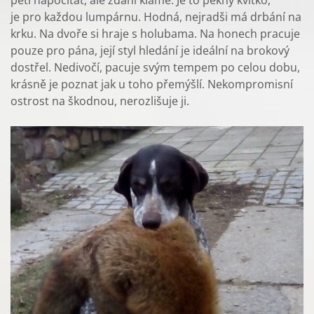
pěti napočítat, ale zdání klame. Je to pěkný kvítko,
je pro každou lumpárnu. Hodná, nejradši má drbání na
krku. Na dvoře si hraje s holubama. Na honech pracuje
pouze pro pána, její styl hledání je ideální na brokový
dostřel. Nedivočí, pacuje svým tempem po celou dobu,
krásně je poznat jak u toho přemýšlí. Nekompromisní
ostrost na škodnou, nerozlišuje ji.