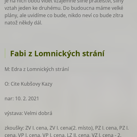
je na nich obou vidět vzájemné silné přátelství, silný
vztah jeden ke druhému. Do budoucna máme velké
plány, ale uvidíme co bude, nikdo neví co bude zítra
natož někdy dál.
Fabi z Lomnických strání
M: Edra z Lomnických strání
O: Cite Kubšovy Kazy
nar: 10. 2. 2021
výstava: Velmi dobrá
zkoušky: ZV I. cena, ZV I. cena(2. místo), PZ I. cena, PZ I.
cena, VP I. cena, VP I. cena, LZ II. cena, VZ I. cena - 2.