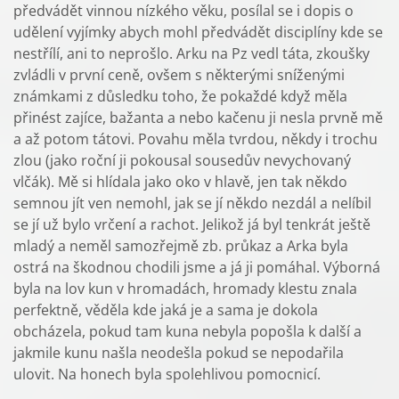
předvádět vinnou nízkého věku, posílal se i dopis o
udělení vyjímky abych mohl předvádět disciplíny kde se
nestřílí, ani to neprošlo. Arku na Pz vedl táta, zkoušky
zvládli v první ceně, ovšem s některými sníženými
známkami z důsledku toho, že pokaždé když měla
přinést zajíce, bažanta a nebo kačenu ji nesla prvně mě
a až potom tátovi. Povahu měla tvrdou, někdy i trochu
zlou (jako roční ji pokousal sousedův nevychovaný
vlčák). Mě si hlídala jako oko v hlavě, jen tak někdo
semnou jít ven nemohl, jak se jí někdo nezdál a nelíbil
se jí už bylo vrčení a rachot. Jelikož já byl tenkrát ještě
mladý a neměl samozřejmě zb. průkaz a Arka byla
ostrá na škodnou chodili jsme a já ji pomáhal. Výborná
byla na lov kun v hromadách, hromady klestu znala
perfektně, věděla kde jaká je a sama je dokola
obcházela, pokud tam kuna nebyla popošla k další a
jakmile kunu našla neodešla pokud se nepodařila
ulovit. Na honech byla spolehlivou pomocnicí.