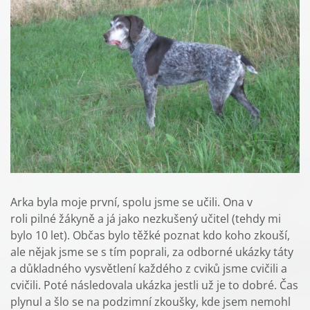
Arka byla moje první, spolu jsme se učili. Ona v
roli pilné žákyně a já jako nezkušený učitel (tehdy mi
bylo 10 let). Občas bylo těžké poznat kdo koho zkouší,
ale nějak jsme se s tím poprali, za odborné ukázky táty
a důkladného vysvětlení každého z cviků jsme cvičili a
cvičili. Poté následovala ukázka jestli už je to dobré. Čas
plynul a šlo se na podzimní zkoušky, kde jsem nemohl