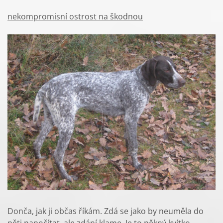
nekompromisní ostrost na škodnou
Donča, jak ji občas říkám. Zdá se jako by neuměla do