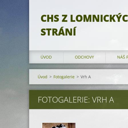
CHS Z LOMNICKÝ
STRÁNÍ
ÚVOD
ODCHOVY
NÁŠ 
Úvod
>
Fotogalerie
>
Vrh A
FOTOGALERIE: VRH A