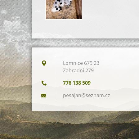
Lomnice 679 23
Zahradní 279
776 138 509
pesajan@
seznam.c
z