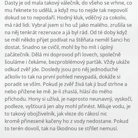
Dasty je od mala takový válečník, do všeho se vrhne, co
mu řeknete to udělá, a když mu to nejde tak nepovolí
dokud se to nepodaří. Hodný kluk, vděčný za cokoliv,
má rád lidi. Vybral jsem si ho už jako malého, zrušila se
na něj tenkrát rezervace a já byl rád. Od té doby když
se měl někdo přijet podívat na štěňata neměl šanci ho
dostat. Snadno se cvičil, mohl by ho mít i úplný
začátečník. Dělá mi doprovod při lovech, společně
šouláme i čekáme, bezproblémový parťák. Vždy ukáže
odkud zvěř jde. Dosledy jsou pro něj jednoduché
ačkoliv to tak na první pohled nevypadá, dokáže si
poradit se vším. Pokud je zvěř živá tak ji buď strhne a
nebo přižene ke mě. Je-li zhaslá, hlásí do mého
příchodu. Hony si užívá, je naprosto neunavný, vyskočí,
podleze, vyšťourá jen aby mohl přinést. Miluje vodu, je
to takový obojživelník, jak vleze do rákosí nic
kromě přinesené kačeny ho z vody nedostane. Pokud
to terén dovolí, tak na škodnou se střílet nemusí.