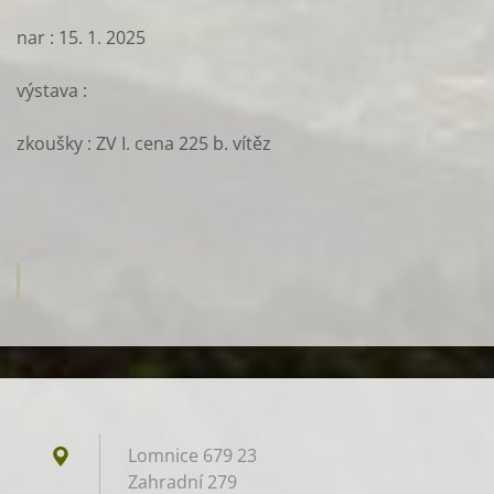
nar : 15. 1. 2025
výstava :
zkoušky : ZV I. cena 225 b. vítěz
Lomnice 679 23
Zahradní 279