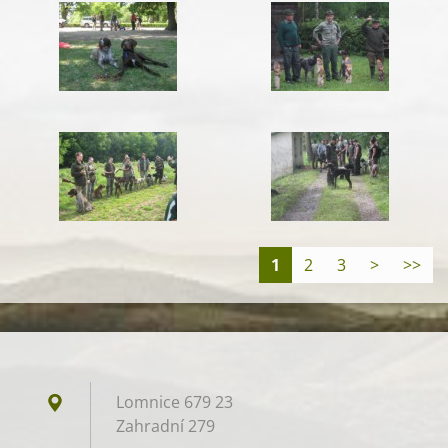
1
2
3
>
>>
Lomnice 679 23
Zahradní 279