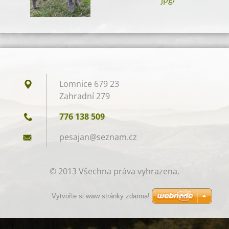
Lomnice 679 23
Zahradní 279
776 138 509
pesajan@
seznam.c
z
© 2013 Všechna práva vyhrazena.
Vytvořte si www stránky zdarma!