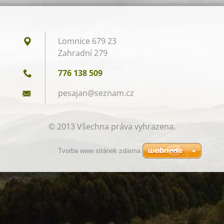
Lomnice 679 23
Zahradní 279
776 138 509
pesajan@
seznam.c
z
© 2013 Všechna práva vyhrazena.
Tvorba www stránek zdarma